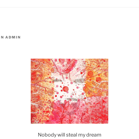
ON
ADMIN
Nobody will steal my dream