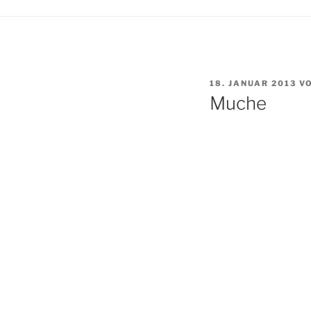
VERÖFFENTLICHT
18. JANUAR 2013
V
AM
Muche