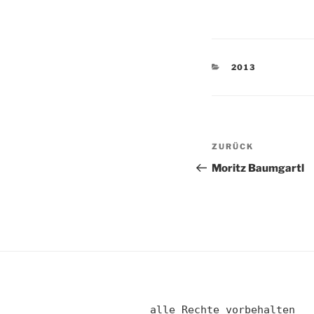
KATEGORIEN
2013
Beitragsnav
Vorheriger
ZURÜCK
Beitrag
Moritz Baumgartl
alle Rechte vorbehalten