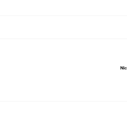
igation
Nic