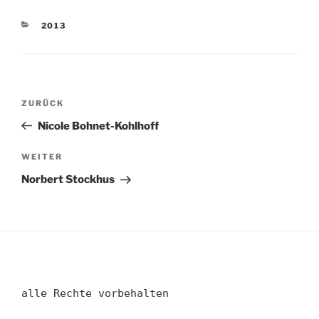
KATEGORIEN
2013
Beitragsnavigation
Vorheriger
ZURÜCK
Beitrag
Nicole Bohnet-Kohlhoff
Nächster
WEITER
Beitrag
Norbert Stockhus
alle Rechte vorbehalten