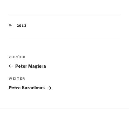
KATEGORIEN
2013
Beitragsnavigation
Vorheriger
ZURÜCK
Beitrag
Peter Magiera
Nächster
WEITER
Beitrag
Petra Karadimas