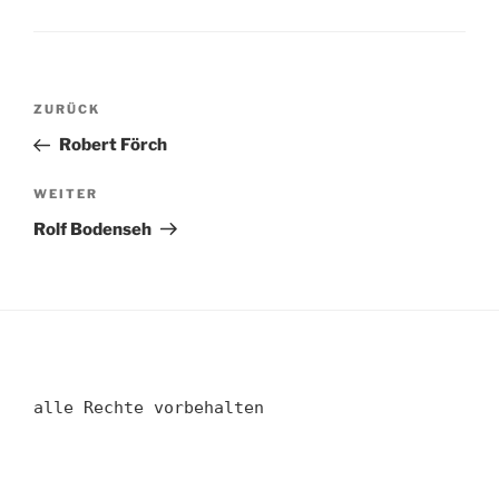
Beitragsnavigation
Vorheriger
ZURÜCK
Beitrag
Robert Förch
Nächster
WEITER
Beitrag
Rolf Bodenseh
alle Rechte vorbehalten