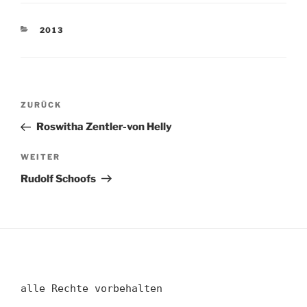
KATEGORIEN
2013
Beitragsnavigation
Vorheriger
ZURÜCK
Beitrag
Roswitha Zentler-von Helly
Nächster
WEITER
Beitrag
Rudolf Schoofs
alle Rechte vorbehalten