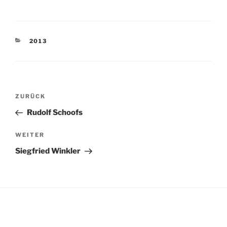
KATEGORIEN
2013
Beitragsnavigation
Vorheriger
ZURÜCK
Beitrag
Rudolf Schoofs
Nächster
WEITER
Beitrag
Siegfried Winkler