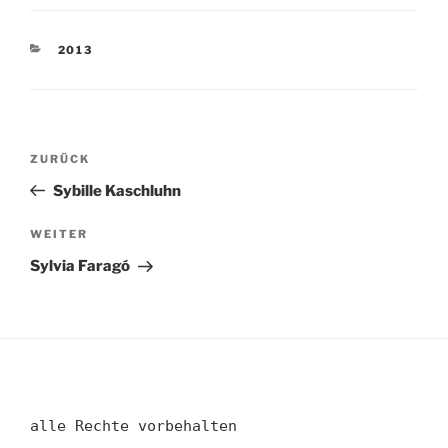
KATEGORIEN
2013
Beitragsnavigation
Vorheriger
ZURÜCK
Beitrag
Sybille Kaschluhn
Nächster
WEITER
Beitrag
Sylvia Faragó
alle Rechte vorbehalten