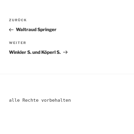
Beitragsnavigation
Vorheriger
ZURÜCK
Beitrag
Waltraud Springer
Nächster
WEITER
Beitrag
Winkler S. und Köperl S.
alle Rechte vorbehalten