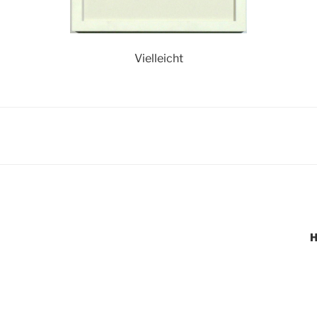
Vielleicht
igation
H