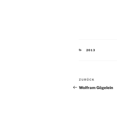
KATEGORIEN
2013
Beitragsnav
Vorheriger
ZURÜCK
Beitrag
Wolfram Gögelein