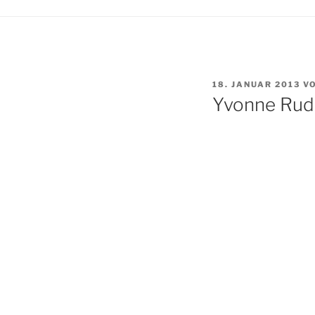
VERÖFFENTLICHT
18. JANUAR 2013
V
AM
Yvonne Rud