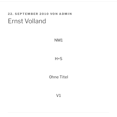
VERÖFFENTLICHT
22. SEPTEMBER 2010
VON
ADMIN
AM
Ernst Volland
NM1
H+S
0hne Titel
V1