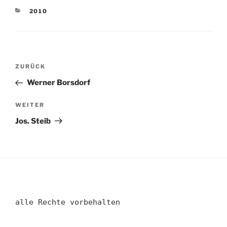
KATEGORIEN
2010
Beitragsnavigation
Vorheriger
ZURÜCK
Beitrag
Werner Borsdorf
Nächster
WEITER
Beitrag
Jos. Steib
alle Rechte vorbehalten