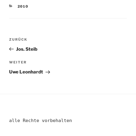
KATEGORIEN
2010
Beitragsnavigation
Vorheriger
ZURÜCK
Beitrag
Jos. Steib
Nächster
WEITER
Beitrag
Uwe Leonhardt
alle Rechte vorbehalten