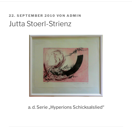
VERÖFFENTLICHT
22. SEPTEMBER 2010
VON
ADMIN
AM
Jutta Stoerl-Strienz
a. d. Serie „Hyperions Schicksalslied“