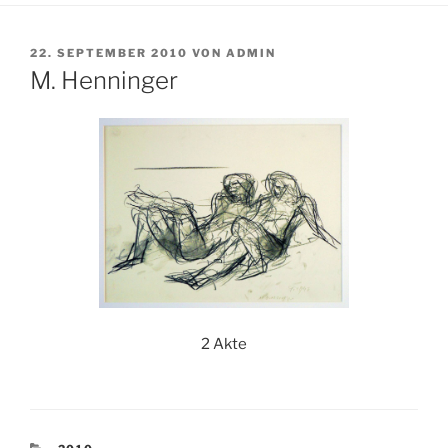
VERÖFFENTLICHT
22. SEPTEMBER 2010
VON
ADMIN
AM
M. Henninger
2 Akte
KATEGORIEN