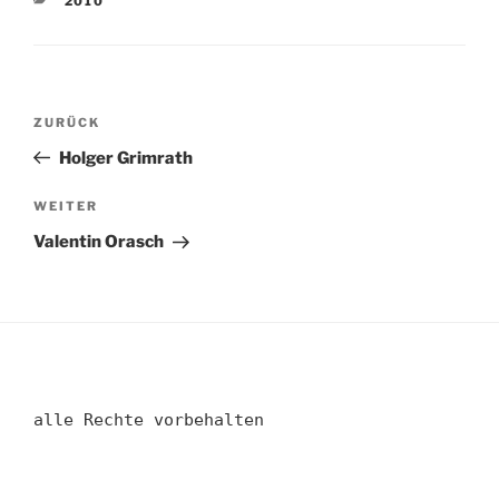
2010
Beitragsnavigation
Vorheriger
ZURÜCK
Beitrag
Holger Grimrath
Nächster
WEITER
Beitrag
Valentin Orasch
alle Rechte vorbehalten