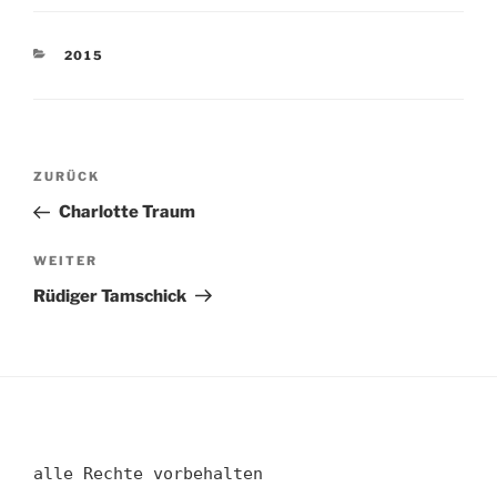
KATEGORIEN
2015
Beitragsnavigation
Vorheriger
ZURÜCK
Beitrag
Charlotte Traum
Nächster
WEITER
Beitrag
Rüdiger Tamschick
alle Rechte vorbehalten