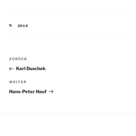
KATEGORIEN
2010
Beitragsnavigation
Vorheriger
ZURÜCK
Beitrag
Karl Duschek
Nächster
WEITER
Beitrag
Hans-Peter Hauf