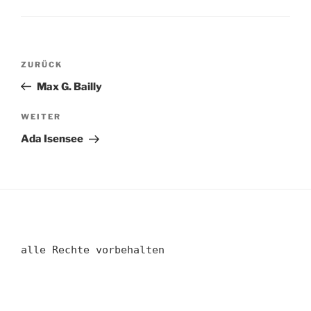
Beitragsnavigation
Vorheriger
ZURÜCK
Beitrag
Max G. Bailly
Nächster
WEITER
Beitrag
Ada Isensee
alle Rechte vorbehalten