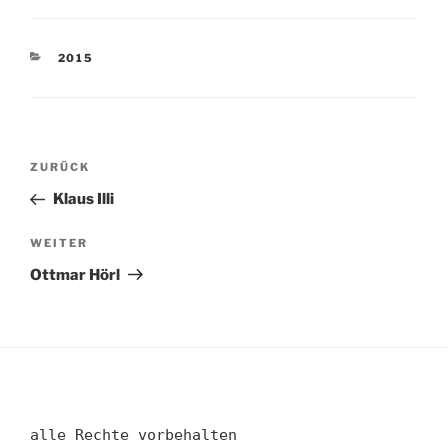
KATEGORIEN
2015
Beitragsnavigation
Vorheriger
ZURÜCK
Beitrag
Klaus Illi
Nächster
WEITER
Beitrag
Ottmar Hörl
alle Rechte vorbehalten