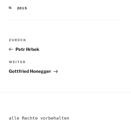
KATEGORIEN
2015
Beitragsnavigation
Vorheriger
ZURÜCK
Beitrag
Petr Hrbek
Nächster
WEITER
Beitrag
Gottfried Honegger
alle Rechte vorbehalten