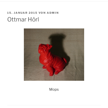
VERÖFFENTLICHT
15. JANUAR 2015
VON
ADMIN
AM
Ottmar Hörl
Mops