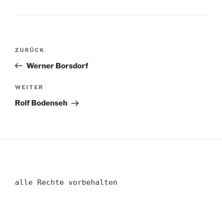
Beitragsnavigation
Vorheriger
ZURÜCK
Beitrag
Werner Borsdorf
Nächster
WEITER
Beitrag
Rolf Bodenseh
alle Rechte vorbehalten