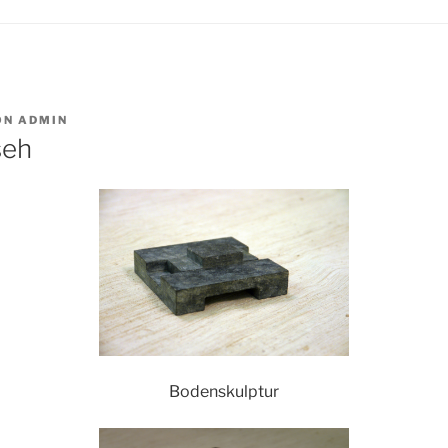
ON
ADMIN
seh
Bodenskulptur