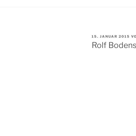
VERÖFFENTLICHT
15. JANUAR 2015
V
AM
Rolf Boden