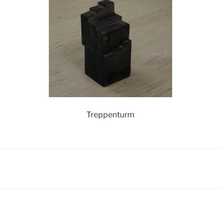
Treppenturm
igation