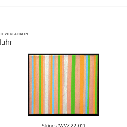
10
VON
ADMIN
luhr
Stripes (WVZ 22-02)