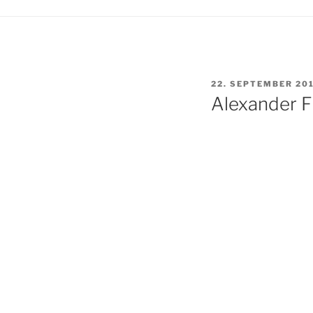
VERÖFFENTLICHT
22. SEPTEMBER 20
AM
Alexander F