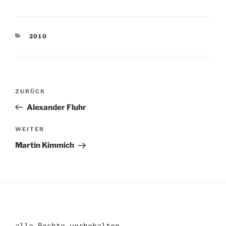
KATEGORIEN
2010
Beitragsnavigation
Vorheriger
ZURÜCK
Beitrag
Alexander Fluhr
Nächster
WEITER
Beitrag
Martin Kimmich