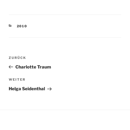
KATEGORIEN
2010
Beitragsnavigation
Vorheriger
ZURÜCK
Beitrag
Charlotte Traum
Nächster
WEITER
Beitrag
Helga Seidenthal