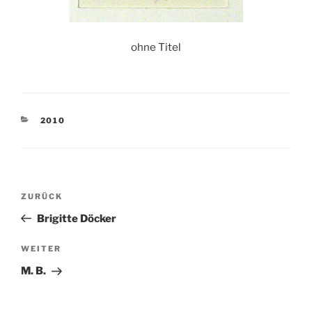
ohne Titel
KATEGORIEN
2010
Beitragsnavigation
Vorheriger
ZURÜCK
Beitrag
Brigitte Döcker
Nächster
WEITER
Beitrag
M. B.