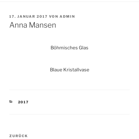
VERÖFFENTLICHT
17. JANUAR 2017
VON
ADMIN
AM
Anna Mansen
Böhmisches Glas
Blaue Kristallvase
KATEGORIEN
2017
Beitragsnavigation
Vorheriger
ZURÜCK