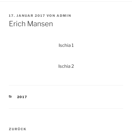
VERÖFFENTLICHT
17. JANUAR 2017
VON
ADMIN
AM
Erich Mansen
Ischia 1
Ischia 2
KATEGORIEN
2017
Beitragsnavigation
Vorheriger
ZURÜCK