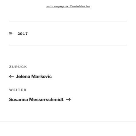
zur Homepage von Renate Maucher
KATEGORIEN
2017
Beitragsnavigation
Vorheriger
ZURÜCK
Beitrag
Jelena Markovic
Nächster
WEITER
Beitrag
Susanna Messerschmidt