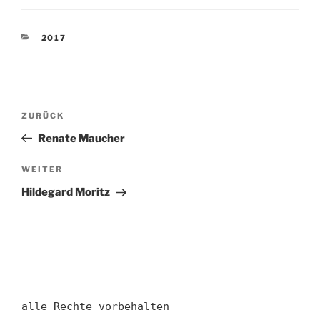
KATEGORIEN
2017
Beitragsnavigation
Vorheriger
ZURÜCK
Beitrag
Renate Maucher
Nächster
WEITER
Beitrag
Hildegard Moritz
alle Rechte vorbehalten