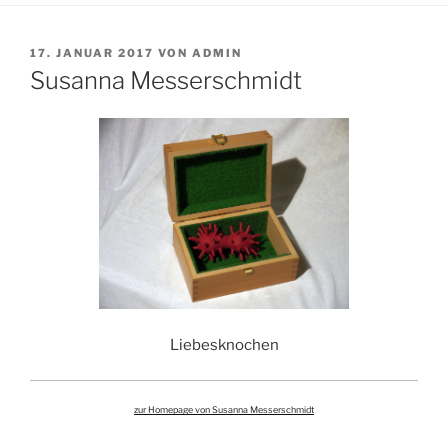
VERÖFFENTLICHT
17. JANUAR 2017
VON
ADMIN
AM
Susanna Messerschmidt
Liebesknochen
zur Homepage von Susanna Messerschmidt