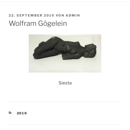
VERÖFFENTLICHT
22. SEPTEMBER 2010
VON
ADMIN
AM
Wolfram Gögelein
Siesta
KATEGORIEN
2010