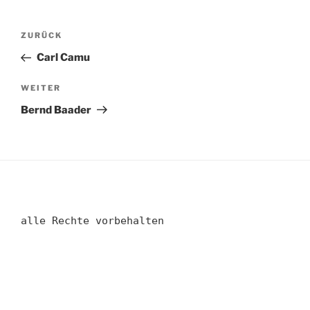
Beitragsnavigation
Vorheriger
ZURÜCK
Beitrag
Carl Camu
Nächster
WEITER
Beitrag
Bernd Baader
alle Rechte vorbehalten