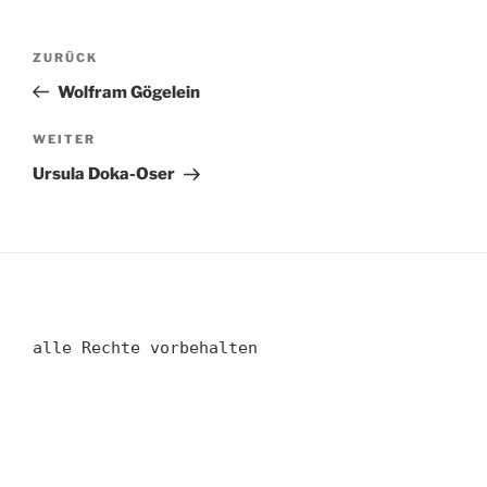
Beitragsnavigation
Vorheriger
ZURÜCK
Beitrag
Wolfram Gögelein
Nächster
WEITER
Beitrag
Ursula Doka-Oser
alle Rechte vorbehalten