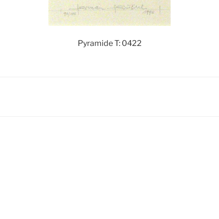
Pyramide T: 0422
igation