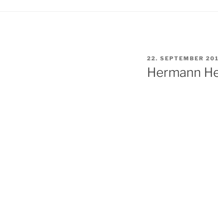
VERÖFFENTLICHT
22. SEPTEMBER 20
AM
Hermann He