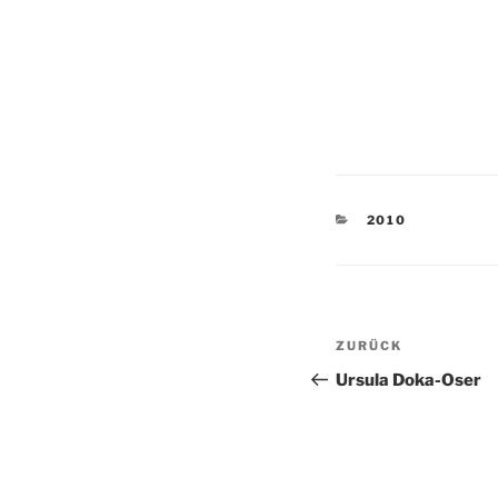
KATEGORIEN
2010
Beitragsnav
Vorheriger
ZURÜCK
Beitrag
Ursula Doka-Oser