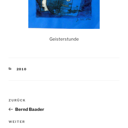
Geisterstunde
KATEGORIEN
2010
Beitragsnavigation
Vorheriger
ZURÜCK
Beitrag
Bernd Baader
Nächster
WEITER