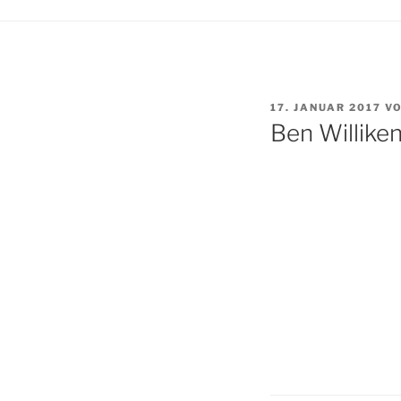
VERÖFFENTLICHT
17. JANUAR 2017
V
AM
Ben Willike