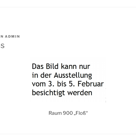
ON
ADMIN
ns
Raum 900 „Floß“