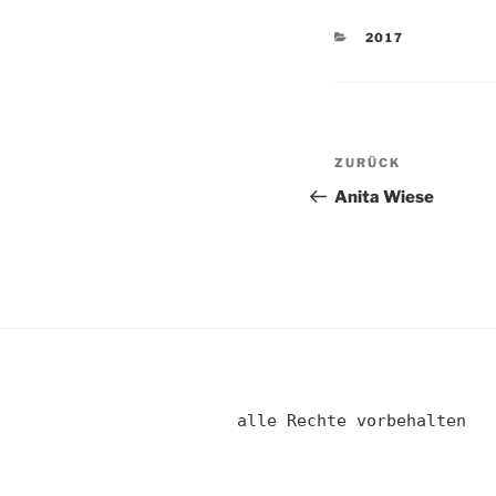
KATEGORIEN
2017
Beitragsnav
Vorheriger
ZURÜCK
Beitrag
Anita Wiese
alle Rechte vorbehalten