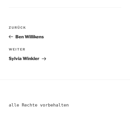
Beitragsnavigation
Vorheriger
ZURÜCK
Beitrag
Ben Willikens
Nächster
WEITER
Beitrag
Sylvia Winkler
alle Rechte vorbehalten