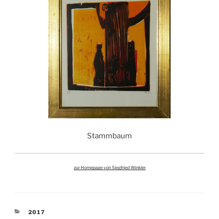
Stammbaum
zur Homepage von Siegfried Winkler
KATEGORIEN
2017