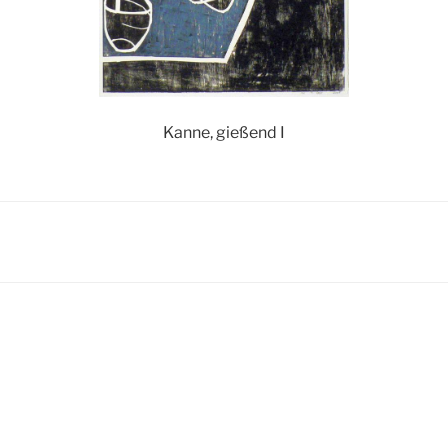
Kanne, gießend I
igation