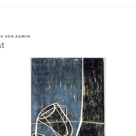
10
VON
ADMIN
st