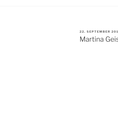
VERÖFFENTLICHT
22. SEPTEMBER 20
AM
Martina Gei