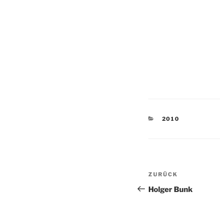
KATEGORIEN
2010
Beitragsnav
Vorheriger
ZURÜCK
Beitrag
Holger Bunk