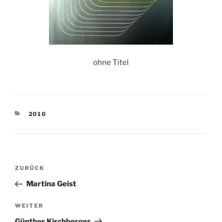
ohne Titel
KATEGORIEN
2010
Beitragsnavigation
Vorheriger
ZURÜCK
Beitrag
Martina Geist
Nächster
WEITER
Beitrag
Günther Kirchberger