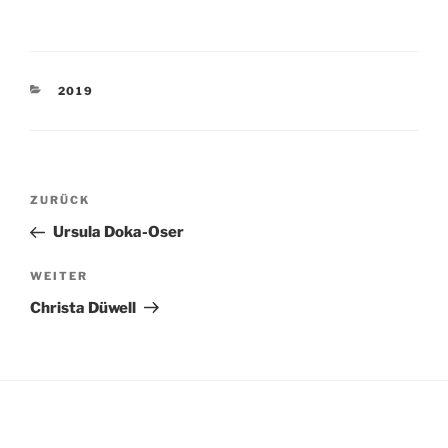
KATEGORIEN
2019
Beitragsnavigation
Vorheriger
ZURÜCK
Beitrag
Ursula Doka-Oser
Nächster
WEITER
Beitrag
Christa Düwell