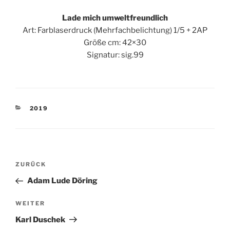
Lade mich umweltfreundlich
Art: Farblaserdruck (Mehrfachbelichtung) 1/5 + 2AP
Größe cm: 42×30
Signatur: sig.99
KATEGORIEN
2019
Beitragsnavigation
Vorheriger
ZURÜCK
Beitrag
Adam Lude Döring
Nächster
WEITER
Beitrag
Karl Duschek