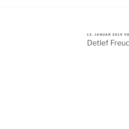
VERÖFFENTLICHT
13. JANUAR 2019
V
AM
Detlef Freu