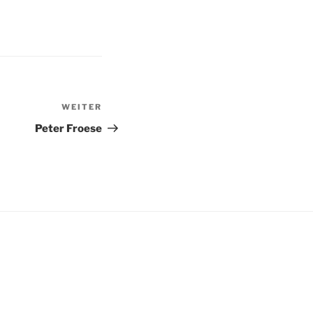
WEITER
Nächster
Beitrag
Peter Froese