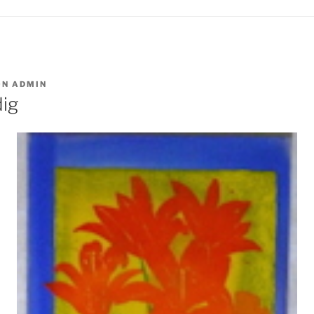
ON
ADMIN
dig