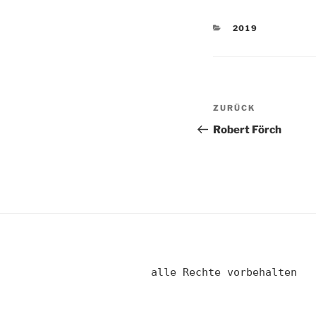
KATEGORIEN
2019
Beitragsnav
Vorheriger
ZURÜCK
Beitrag
Robert Förch
alle Rechte vorbehalten