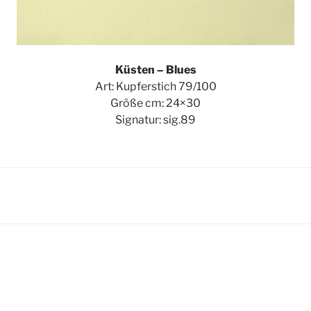
Küsten – Blues
Art: Kupferstich 79/100
Größe cm: 24×30
Signatur: sig.89
igation