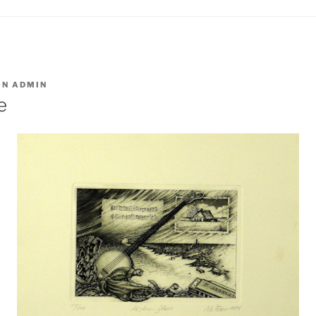
ON
ADMIN
e