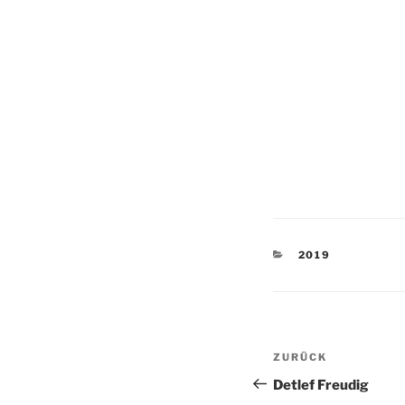
KATEGORIEN
2019
Beitragsnav
Vorheriger
ZURÜCK
Beitrag
Detlef Freudig