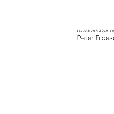
VERÖFFENTLICHT
13. JANUAR 2019
V
AM
Peter Froes