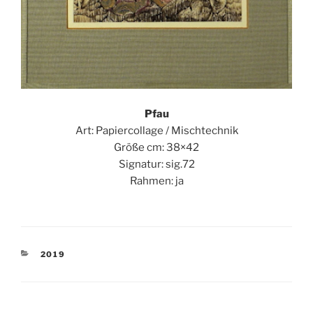
Pfau
Art: Papiercollage / Mischtechnik
Größe cm: 38×42
Signatur: sig.72
Rahmen: ja
KATEGORIEN
2019