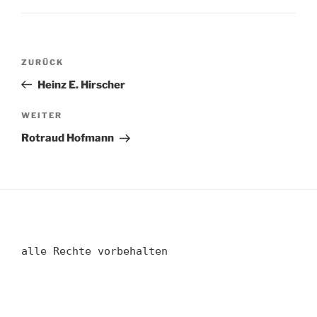
Beitragsnavigation
Vorheriger
ZURÜCK
Beitrag
Heinz E. Hirscher
Nächster
WEITER
Beitrag
Rotraud Hofmann
alle Rechte vorbehalten