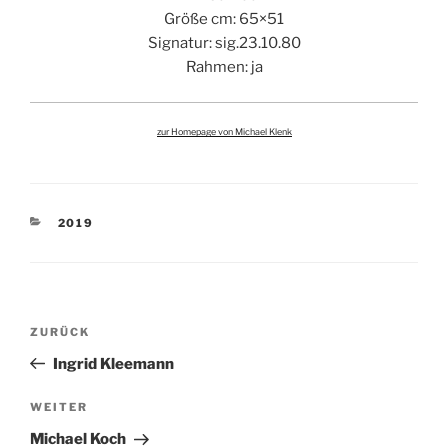
Größe cm: 65×51
Signatur: sig.23.10.80
Rahmen: ja
zur Homepage von Michael Klenk
KATEGORIEN
2019
Beitragsnavigation
Vorheriger
ZURÜCK
Beitrag
Ingrid Kleemann
Nächster
WEITER
Beitrag
Michael Koch