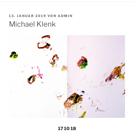
VERÖFFENTLICHT
13. JANUAR 2019
VON
ADMIN
AM
Michael Klenk
17 10 18