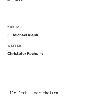
KATEGORIEN
2019
Beitragsnavigation
Vorheriger
ZURÜCK
Beitrag
Michael Klenk
Nächster
WEITER
Beitrag
Christofer Kochs
alle Rechte vorbehalten