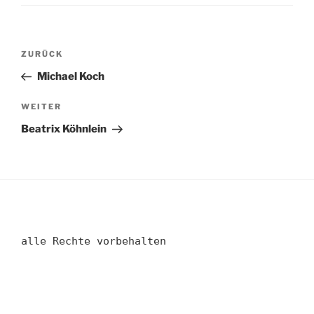
Beitragsnavigation
Vorheriger
ZURÜCK
Beitrag
Michael Koch
Nächster
WEITER
Beitrag
Beatrix Köhnlein
alle Rechte vorbehalten