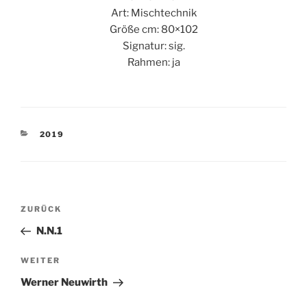
Art: Mischtechnik
Größe cm: 80×102
Signatur: sig.
Rahmen: ja
KATEGORIEN
2019
Beitragsnavigation
Vorheriger
ZURÜCK
Beitrag
N.N.1
Nächster
WEITER
Beitrag
Werner Neuwirth