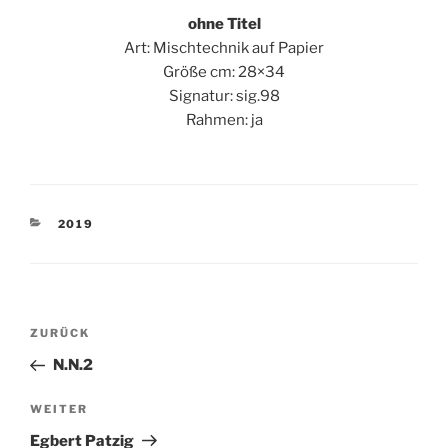
ohne Titel
Art: Mischtechnik auf Papier
Größe cm: 28×34
Signatur: sig.98
Rahmen: ja
KATEGORIEN
2019
Beitragsnavigation
Vorheriger
ZURÜCK
Beitrag
N.N.2
Nächster
WEITER
Beitrag
Egbert Patzig