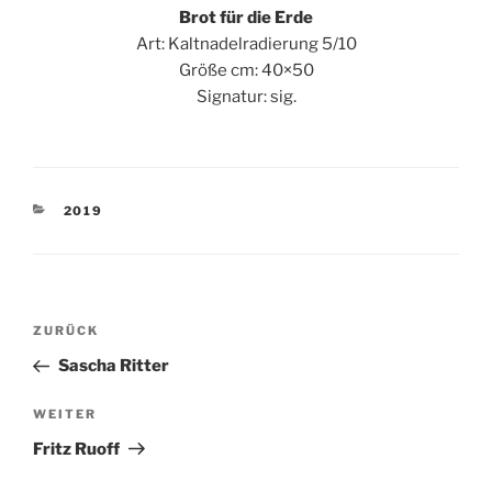
Brot für die Erde
Art: Kaltnadelradierung 5/10
Größe cm: 40×50
Signatur: sig.
KATEGORIEN
2019
Beitragsnavigation
Vorheriger
ZURÜCK
Beitrag
Sascha Ritter
Nächster
WEITER
Beitrag
Fritz Ruoff