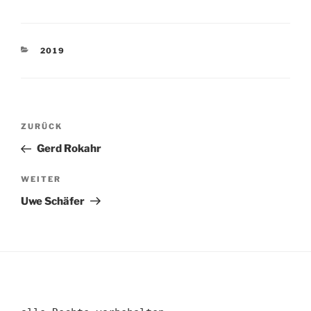
KATEGORIEN
2019
Beitragsnavigation
Vorheriger
ZURÜCK
Beitrag
Gerd Rokahr
Nächster
WEITER
Beitrag
Uwe Schäfer