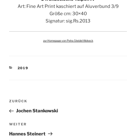
Art: Fine Art Print kaschiert auf Aluverbund 3/9
Größe cm: 30×40
Signatur: sig.Rs.2013
zur Homepage von Petra Steidel-Wokeck
KATEGORIEN
2019
Beitragsnavigation
Vorheriger
ZURÜCK
Beitrag
Jochen Stankowski
Nächster
WEITER
Beitrag
Hannes Steinert