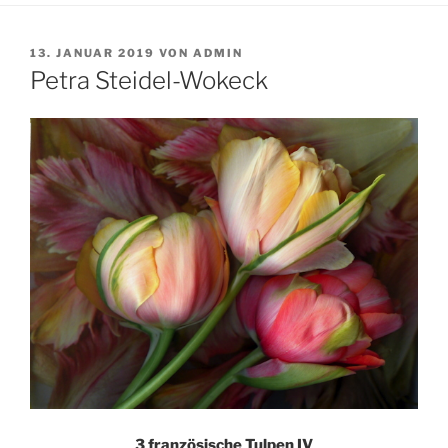
VERÖFFENTLICHT
13. JANUAR 2019
VON
ADMIN
AM
Petra Steidel-Wokeck
3 französische Tulpen IV