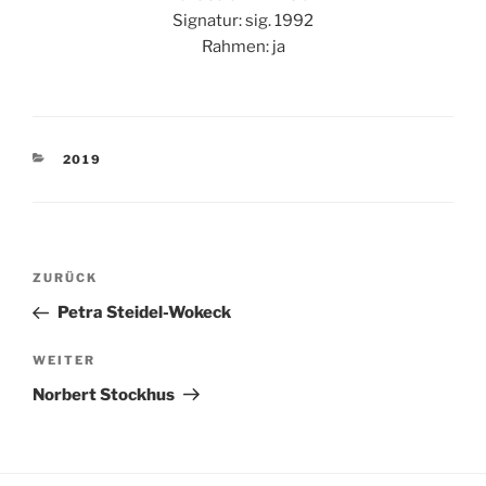
Signatur: sig. 1992
Rahmen: ja
KATEGORIEN
2019
Beitragsnavigation
Vorheriger
ZURÜCK
Beitrag
Petra Steidel-Wokeck
Nächster
WEITER
Beitrag
Norbert Stockhus